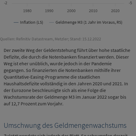
-2
-5
1980
1990
2000
2010
2020
Inflation (LS)
Geldmenge M3 (1 Jahr im Voraus, RS)
Quellen: Refinitiv Datastream, Metzler; Stand: 15.12.2022
Der zweite Weg der Geldentstehung führt über hohe staatliche
Defizite, die durch die Notenbanken finanziert werden. Dieser
Weg ist eher unüblich, wurde jedoch in der Pandemie
gegangen. So finanzierten die Notenbanken mithilfe ihrer
Quantitative-Easing-Programme die staatlichen
Haushaltsdefizite vollständig in den Jahren 2020 und 2021. In
der Eurozone beschleunigte sich als eine Folge die
Wachstumsrate der Geldmenge M3 im Januar 2022 sogar bis
auf 12,7 Prozent zum Vorjahr.
Umschwung des Geldmengenwachstums
Zuletzt wendete sich jedoch das Blatt. So schrumpfen derzeit