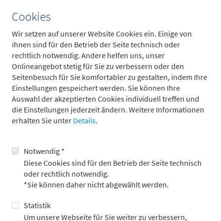
dass sie nach einer Rezession in dem darauffolgenden
Cookies
Aufschwung keine Arbeitskräfte mehr finden.
Aufgrund der hohen Inflation und dem niedrigen
Wir setzen auf unserer Website Cookies ein. Einige von
Lohnwachstum sind die Reallöhne in den vergangenen
ihnen sind für den Betrieb der Seite technisch oder
Monaten stark gefallen. Arbeitskräfte sind also für
rechtlich notwendig. Andere helfen uns, unser
Unternehmen billig.
Onlineangebot stetig für Sie zu verbessern oder den
Der Arbeitsmarkt ist typischerweise spätzyklisch.
Seitenbesuch für Sie komfortabler zu gestalten, indem Ihre
Einstellungen gespeichert werden. Sie können Ihre
Die anhaltende Stärke des Arbeitsmarktes in Kombination mit
Auswahl der akzeptierten Cookies individuell treffen und
der Wirtschaftsbelebung im ersten Halbjahr bedeutet, dass die
die Einstellungen jederzeit ändern. Weitere Informationen
Kerninflation im ersten Halbjahr in der Eurozone (Donnerstag)
erhalten Sie unter
Details
.
kaum fallen und in Japan (Freitag) sogar weiter steigen
könnte.
Notwendig *
Eine höhere Inflation bedeutet, dass die Zentralbanken den
Diese Cookies sind für den Betrieb der Seite technisch
Leitzins stärker anheben müssen als erwartet.
oder rechtlich notwendig.
Dementsprechend sind die Renditen von Staatsanleihen
*Sie können daher nicht abgewählt werden.
zuletzt merklich gestiegen.
Statistik
Um unsere Webseite für Sie weiter zu verbessern,
zurück