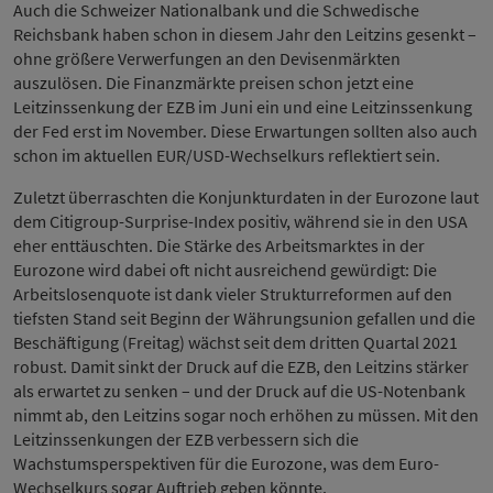
Auch die Schweizer Nationalbank und die Schwedische
Reichsbank haben schon in diesem Jahr den Leitzins gesenkt –
ohne größere Verwerfungen an den Devisenmärkten
auszulösen. Die Finanzmärkte preisen schon jetzt eine
Leitzinssenkung der EZB im Juni ein und eine Leitzinssenkung
der Fed erst im November. Diese Erwartungen sollten also auch
schon im aktuellen EUR/USD-Wechselkurs reflektiert sein.
Zuletzt überraschten die Konjunkturdaten in der Eurozone laut
dem Citigroup-Surprise-Index positiv, während sie in den USA
eher enttäuschten. Die Stärke des Arbeitsmarktes in der
Eurozone wird dabei oft nicht ausreichend gewürdigt: Die
Arbeitslosenquote ist dank vieler Strukturreformen auf den
tiefsten Stand seit Beginn der Währungsunion gefallen und die
Beschäftigung (Freitag) wächst seit dem dritten Quartal 2021
robust. Damit sinkt der Druck auf die EZB, den Leitzins stärker
als erwartet zu senken – und der Druck auf die US-Notenbank
nimmt ab, den Leitzins sogar noch erhöhen zu müssen. Mit den
Leitzinssenkungen der EZB verbessern sich die
Wachstumsperspektiven für die Eurozone, was dem Euro-
Wechselkurs sogar Auftrieb geben könnte.