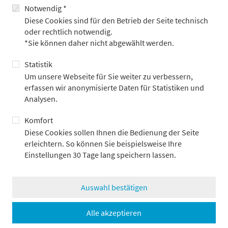
studierte Herr Walk in Tübingen Volkswirtschaftslehre mit dem
Notwendig *
Schwerpunkt Regionalstudien Ostasien und Japan. Zur
Diese Cookies sind für den Betrieb der Seite technisch
Vertiefung seiner Studien verbrachte er ein Auslandssemester
oder rechtlich notwendig.
an der Doshisha-Universität in Kyoto (Japan). Am Institut für
*Sie können daher nicht abgewählt werden.
Weltwirtschaft in Kiel absolvierte er anschließend den
Aufbaustudiengang „Advanced Studies in International
Statistik
Economic Policy Research“.
Um unsere Webseite für Sie weiter zu verbessern,
erfassen wir anonymisierte Daten für Statistiken und
Analysen.
Komfort
Diese Cookies sollen Ihnen die Bedienung der Seite
Weitere Beiträge
erleichtern. So können Sie beispielsweise Ihre
Einstellungen 30 Tage lang speichern lassen.
Auswahl bestätigen
Alle akzeptieren