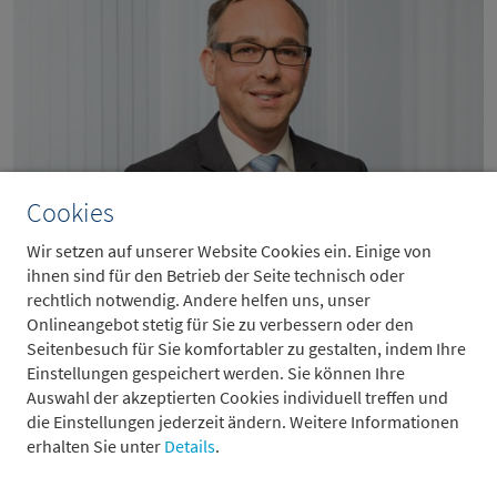
Cookies
Wir setzen auf unserer Website Cookies ein. Einige von
ihnen sind für den Betrieb der Seite technisch oder
Edgar Walk
rechtlich notwendig. Andere helfen uns, unser
Chefvolkswirt , Metzler Asset Management
Onlineangebot stetig für Sie zu verbessern oder den
Seitenbesuch für Sie komfortabler zu gestalten, indem Ihre
Edgar Walk arbeitet seit 2000 bei Metzler. Als Chefvolkswirt im
Einstellungen gespeichert werden. Sie können Ihre
Bereich Asset Management ist er für die volkswirtschaftlichen
Auswahl der akzeptierten Cookies individuell treffen und
Prognosen verantwortlich. Aufgrund seiner engen
die Einstellungen jederzeit ändern. Weitere Informationen
Zusammenarbeit mit dem Portfoliomanagement liegt sein
erhalten Sie unter
Details
.
Fokus neben der volkswirtschaftlichen Analyse verstärkt auf
Kapitalmarktthemen. Vor seiner Anstellung bei Metzler