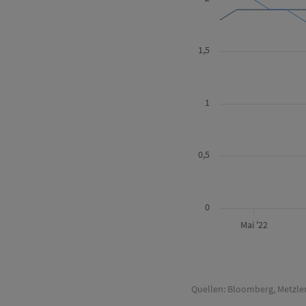
1,5
1
0,5
0
Mai '22
Quellen: Bloomberg, Metzle