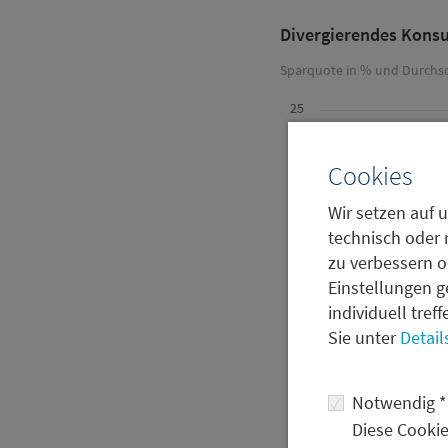
Divergierendes Konsu
Sparquote in % und Durchsc
25
Cookies
20
Wir setzen auf u
technisch oder 
15
zu verbessern o
Einstellungen g
individuell tref
Sie unter
Detail
10
Notwendig *
5
Diese Cookie