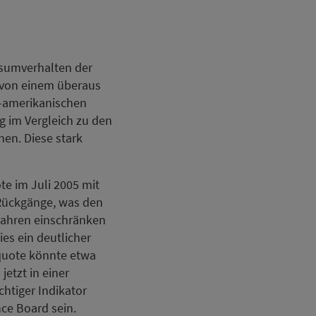
nsumverhalten der
h von einem überaus
S-amerikanischen
ng im Vergleich zu den
hen. Diese stark
te im Juli 2005 mit
 Rückgänge, was den
ahren einschränken
ies ein deutlicher
quote könnte etwa
jetzt in einer
htiger Indikator
ce Board sein.