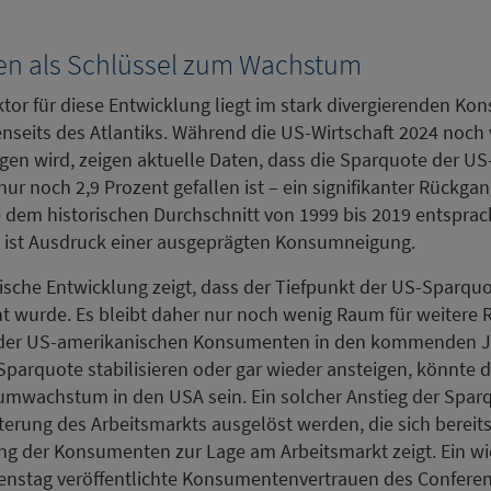
n als Schlüssel zum Wachstum
tor für diese Entwicklung liegt im stark divergierenden Ko
enseits des Atlantiks. Während die US-Wirtschaft 2024 noc
en wird, zeigen aktuelle Daten, dass die Sparquote der U
nur noch 2,9 Prozent gefallen ist – ein signifikanter Rückga
e dem historischen Durchschnitt von 1999 bis 2019 entsprac
e ist Ausdruck einer ausgeprägten Konsumneigung.
orische Entwicklung zeigt, dass der Tiefpunkt der US-Sparquo
cht wurde. Es bleibt daher nur noch wenig Raum für weitere
der US-amerikanischen Konsumenten in den kommenden J
e Sparquote stabilisieren oder gar wieder ansteigen, könnte d
umwachstum in den USA sein. Ein solcher Anstieg der Spar
erung des Arbeitsmarkts ausgelöst werden, die sich bereits 
g der Konsumenten zur Lage am Arbeitsmarkt zeigt. Ein wic
ienstag veröffentlichte Konsumentenvertrauen des Conferen