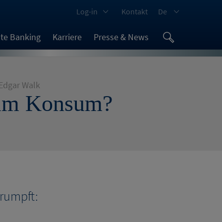
Log-in
Kontakt
De
ate Banking
Karriere
Presse & News
Edgar Walk
beim Konsum?
rumpft: