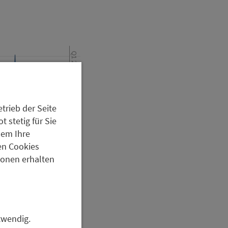
Q1 2024
trieb der Seite
 stetig für Sie
dem Ihre
en Cookies
tionen erhalten
twendig.