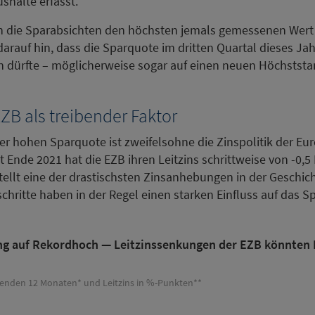
shalte erfasst.
en die Sparabsichten den höchsten jemals gemessenen Wert 
darauf hin, dass die Sparquote im dritten Quartal dieses J
in dürfte – möglicherweise sogar auf einen neuen Höchststa
EZB als treibender Faktor
der hohen Sparquote ist zweifelsohne die Zinspolitik der Eu
t Ende 2021 hat die EZB ihren Leitzins schrittweise von -0,5 
tellt eine der drastischsten Zinsanhebungen in der Geschic
chritte haben in der Regel einen starken Einfluss auf das S
ng auf Rekordhoch — Leitzinssenkungen der EZB könnte
enden 12 Monaten* und Leitzins in %-Punkten**