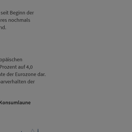
seit Beginn der
ahres nochmals
nd.
ropäischen
Prozent auf 4,0
hte der Eurozone dar.
parverhalten der
n Konsumlaune