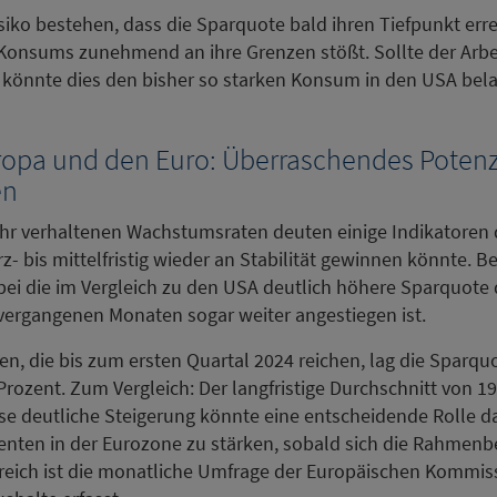
siko bestehen, dass die Sparquote bald ihren Tiefpunkt erre
Konsums zunehmend an ihre Grenzen stößt. Sollte der Arbe
könnte dies den bisher so starken Konsum in den USA bela
opa und den Euro: Überraschendes Potenzi
en
ahr verhaltenen Wachstumsraten deuten einige Indikatoren d
z- bis mittelfristig wieder an Stabilität gewinnen könnte. 
ei die im Vergleich zu den USA deutlich höhere Sparquote
 vergangenen Monaten sogar weiter angestiegen ist.
en, die bis zum ersten Quartal 2024 reichen, lag die Sparqu
Prozent. Zum Vergleich: Der langfristige Durchschnitt von 1
se deutliche Steigerung könnte eine entscheidende Rolle da
enten in der Eurozone zu stärken, sobald sich die Rahmen
eich ist die monatliche Umfrage der Europäischen Kommissi