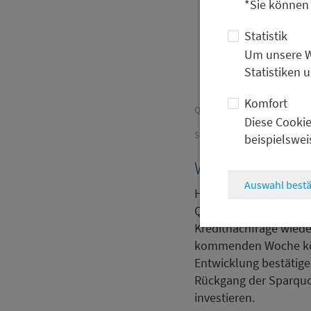
*Sie können
0
Statistik
2000
Um unsere We
Statistiken 
Komfort
Quellen: Refinitiv Datastrea
Diese Cookie
Stand: 31.8.2024
beispielswei
Wohin steuert 
Auswahl bestä
Hinzu kommt, dass d
Quartalen durch die U
Kreditnachfrage wied
kommenden Woche kön
Entwicklung bestätige
Rückgang der Sparquo
investieren.