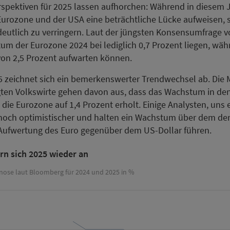
pektiven für 2025 lassen aufhorchen: Während in diesem J
rozone und der USA eine beträchtliche Lücke aufweisen, sc
utlich zu verringern. Laut der jüngsten Konsensumfrage 
um der Eurozone 2024 bei lediglich 0,7 Prozent liegen, wäh
von 2,5 Prozent aufwarten können.
5 zeichnet sich ein bemerkenswerter Trendwechsel ab. Die
ten Volkswirte gehen davon aus, dass das Wachstum in den
die Eurozone auf 1,4 Prozent erholt. Einige Analysten, uns
 noch optimistischer und halten ein Wachstum über dem der
 Aufwertung des Euro gegenüber dem US-Dollar führen.
n sich 2025 wieder an
se laut Bloomberg für 2024 und 2025 in %