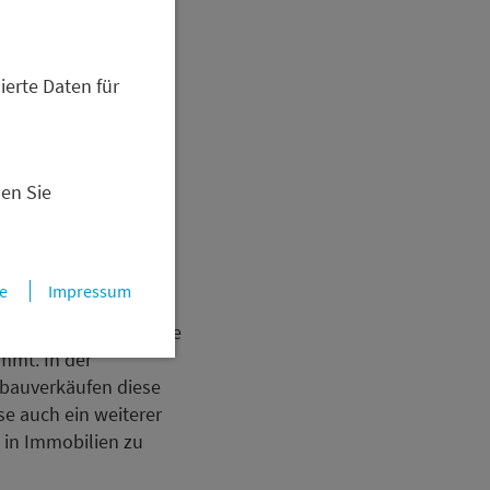
2020
2024
ierte Daten für
nen Sie
e
Impressum
n kommenden
figen Zinsen haben die
mmt. In der
bauverkäufen diese
e auch ein weiterer
 in Immobilien zu