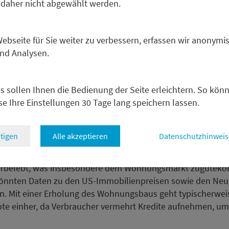
 daher nicht abgewählt werden.
2004
2008
2012
2016
bseite für Sie weiter zu verbessern, erfassen wir anonymis
und Analysen.
Eurozone
USA
∅ Eurozone
∅ USA
m, Metzler
s sollen Ihnen die Bedienung der Seite erleichtern. So kön
se Ihre Einstellungen 30 Tage lang speichern lassen.
der US-Konsum?
tigen
Alle akzeptieren
Datenschutzhinweis
ie hohen Erwartungen von mehreren Zinssenkungen in de
S-Notenbank bereits erste Auswirkungen zeigt. Die rückläu
erbelebt, was insbesondere dem Wohnungsmarkt zuguteko
nten Daten zu den US-Immobilienpreisen sowie den Neu
n. Mit einer Erholung des Wohnungsbaus geht typischerweis
te einher, da Verbraucher vermehrt Kredite aufnehmen, um