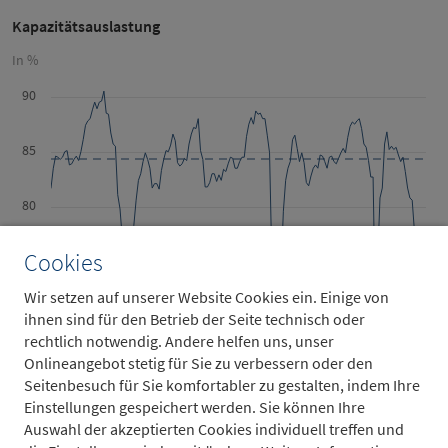
Kapazitätsauslastung
In %
90
85
80
Cookies
75
Wir setzen auf unserer Website Cookies ein. Einige von
70
ihnen sind für den Betrieb der Seite technisch oder
rechtlich notwendig. Andere helfen uns, unser
Onlineangebot stetig für Sie zu verbessern oder den
65
Seitenbesuch für Sie komfortabler zu gestalten, indem Ihre
1990
2000
2010
2020
Einstellungen gespeichert werden. Sie können Ihre
Auswahl der akzeptierten Cookies individuell treffen und
Quellen: Eurostat, EZB, Metzler