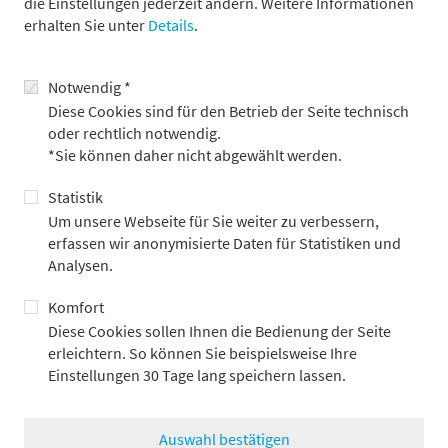
die Einstellungen jederzeit ändern. Weitere Informationen
erhalten Sie unter
Details
.
Realzins: EZB-Leitzins minus Inflation
In %
Notwendig *
Diese Cookies sind für den Betrieb der Seite technisch
2
oder rechtlich notwendig.
*Sie können daher nicht abgewählt werden.
0
Statistik
-2
Um unsere Webseite für Sie weiter zu verbessern,
erfassen wir anonymisierte Daten für Statistiken und
-4
Analysen.
-6
Komfort
Diese Cookies sollen Ihnen die Bedienung der Seite
-8
erleichtern. So können Sie beispielsweise Ihre
Einstellungen 30 Tage lang speichern lassen.
-10
2000
2005
2010
2015
2020
2025
Auswahl bestätigen