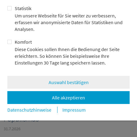
sein?
Statistik
7.8.2026
Um unsere Webseite für Sie weiter zu verbessern,
erfassen wir anonymisierte Daten für Statistiken und
Analysen.
Komfort
Diese Cookies sollen Ihnen die Bedienung der Seite
erleichtern. So können Sie beispielsweise Ihre
Einstellungen 30 Tage lang speichern lassen.
Auswahl bestätigen
Alle akzeptieren
Der China-Schock 2.0 befeuert Europas
Datenschutzhinweise
Impressum
Populismus
31.7.2026