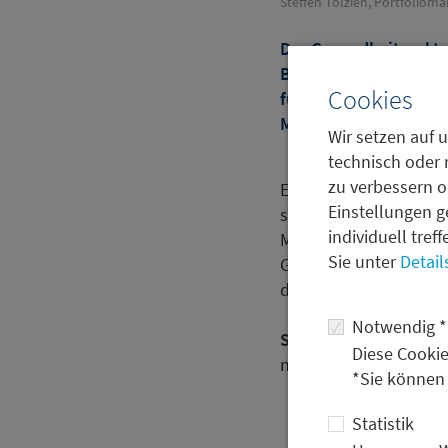
Steffen Tolzien, Portfoliom
Der Gesundheitssektor
Biotech-Aktien dem G
Cookies
fundresearch.com ordn
Management, diese E
Wir setzen auf u
technisch oder 
zu verbessern o
Er sieht mehrere stark
Einstellungen g
steigender Medikame
individuell tref
Möglichkeiten, die Kün
Sie unter
Detail
Gleichzeitig mahnt er
die Debatte um Medik
Notwendig *
Sein Fazit:
Trotz beste
Diese Cookie
negative Faktoren im M
*Sie können
Statistik