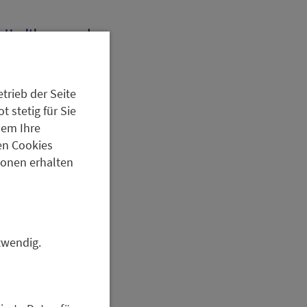
n Healthcare- und
e von e-
 Metzler Asset
trieb der Seite
 stetig für Sie
dem Ihre
nde Bevölkerung mit
en Cookies
rnehmen und die
tionen erhalten
r zu gestalten.
sicherheiten – etwa
ncen, da viele
twendig.