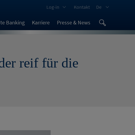
Log-in
Kontakt
De
ate Banking
Karriere
Presse & News
er reif für die