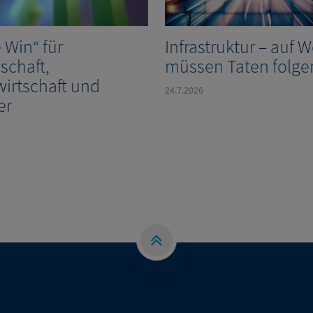
e Win“ für
Infrastruktur – auf 
schaft,
müssen Taten folge
wirtschaft und
24.7.2026
er