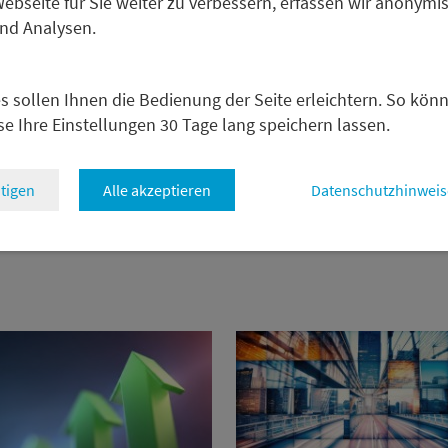
bseite für Sie weiter zu verbessern, erfassen wir anonymis
und Analysen.
ge mit der Analyse von Steffen Tolzien finden Sie direkt be
s sollen Ihnen die Bedienung der Seite erleichtern. So kön
se Ihre Einstellungen 30 Tage lang speichern lassen.
zurück
tigen
Alle akzeptieren
Datenschutzhinweis