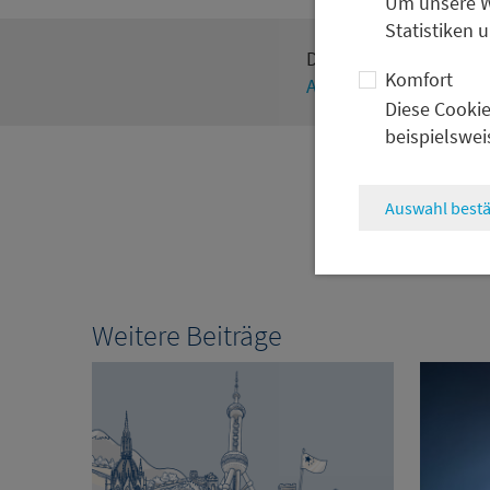
Um unsere We
Statistiken 
Die vollständige Umfra
Komfort
Artikel
Diese Cookie
beispielswei
Auswahl bestä
Weitere Beiträge