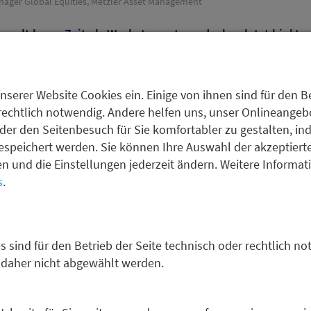
anager Global Equities, Metzler Asset Management
 galt lange Zeit als Wachstumsstory, doch zuletzt hinkte
esamtmarkt deutlich hinterher. In einer aktuellen Umfrag
et Steffen Tolzien, Portfoliomanager Global Equities bei
ntwicklung ein.
nserer Website Cookies ein. Einige von ihnen sind für den Be
rechtlich notwendig. Andere helfen uns, unser Onlineangebot
der den Seitenbesuch für Sie komfortabler zu gestalten, in
e strukturelle Treiber für den Gesundheitssektor: die alter
espeichert werden. Sie können Ihre Auswahl der akzeptiert
ntennachfrage, hohe Forschungsausgaben der Pharmaunte
fen und die Einstellungen jederzeit ändern. Weitere Informa
stliche Intelligenz bietet, um Forschungsprozesse effiziente
s
.
, dass Kostendruck, strengere Regulierung und politische Un
amentenpreise in den USA – den Sektor belasten können.
hender Risiken bietet der Gesundheitssektor attraktive Cha
s sind für den Betrieb der Seite technisch oder rechtlich no
arkt eingepreist sind.
 daher nicht abgewählt werden.