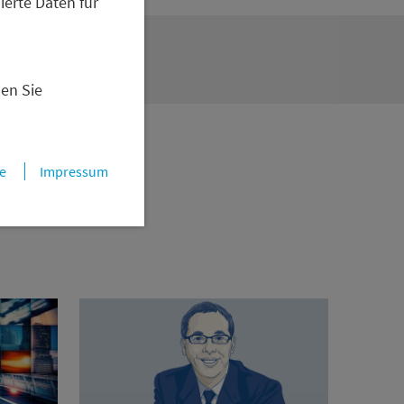
ierte Daten für
i e-fundresearch:
Zum
nen Sie
e
Impressum