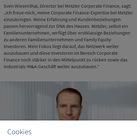
Sven Wiesenthal, Director bei Metzler Corporate Finance, sagt:
„Ich freue mich, meine Corporate Finance-Expertise bei Metzler
einzubringen. Meine Erfahrung und Kundenbeziehungen
passen hervorragend zur DNA des Hauses. Metzler, selbst ein
Familienunternehmen, verfügt über erstklassige Beziehungen
zu anderen Familienunternehmen und Family Equity-
Investoren. Mein Fokus liegt darauf, das Netzwerk weiter
auszubauen und diese Investoren im Bereich Corporate
Finance noch stärker in den Mittelpunkt zu rücken sowie das
Industrials-M&A-Geschäft weiter auszubauen.“
Cookies