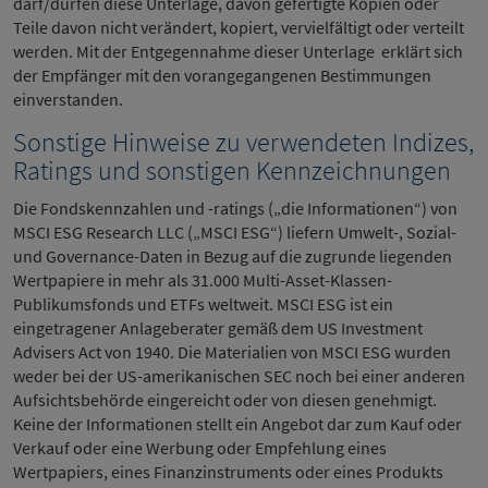
darf/dürfen diese Unterlage, davon gefertigte Kopien oder
Teile davon nicht verändert, kopiert, vervielfältigt oder verteilt
werden. Mit der Entgegennahme dieser Unterlage erklärt sich
der Empfänger mit den vorangegangenen Bestimmungen
einverstanden.
Sonstige Hinweise zu verwendeten Indizes,
Ratings und sonstigen Kennzeichnungen
Die Fondskennzahlen und -ratings („die Informationen“) von
MSCI ESG Research LLC („MSCI ESG“) liefern Umwelt-, Sozial-
und Governance-Daten in Bezug auf die zugrunde liegenden
Wertpapiere in mehr als 31.000 Multi-Asset-Klassen-
Publikumsfonds und ETFs weltweit. MSCI ESG ist ein
eingetragener Anlageberater gemäß dem US Investment
Advisers Act von 1940. Die Materialien von MSCI ESG wurden
weder bei der US-amerikanischen SEC noch bei einer anderen
Aufsichtsbehörde eingereicht oder von diesen genehmigt.
Keine der Informationen stellt ein Angebot dar zum Kauf oder
Verkauf oder eine Werbung oder Empfehlung eines
Wertpapiers, eines Finanzinstruments oder eines Produkts