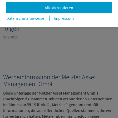
Alle akzeptieren
Datenschutzhinweise
Impressum
Infrastruktur – auf Worte müssen Taten
folgen
24.7.2026
Werbeinformation der Metzler Asset
Management GmbH
Diese Unterlage der Metzler Asset Management GmbH
(nachfolgend zusammen mit den verbundenen Unternehmen
im Sinne von §§ 15 ff. AktG „Metzler“ genannt) enthält
Informationen, die aus öffentlichen Quellen stammen, die wir
für verlässlich halten. Metzler übernimmt jedoch keine