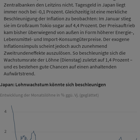
Zentralbanken den Leitzins nicht. Tagesgeld in Japan liegt
immer noch bei -0,1 Prozent. Gleichzeitig ist eine merkliche
Beschleunigung der Inflation zu beobachten: Im Januar stieg
sie im Großraum Tokio sogar auf 4,4 Prozent. Der Preisauftrieb
kam bisher überwiegend von außen in Form höherer Energie-,
Lebensmittel- und Import-Konsumgüterpreise. Der exogene
Inflationsimpuls scheint jedoch auch zunehmend
Zweitrundeneffekte auszulösen. So beschleunigte sich die
Wachstumsrate der Löhne (Dienstag) zuletzt auf 1,4 Prozent –
und es bestehen gute Chancen auf einen anhaltenden
Aufwärtstrend.
Japan: Lohnwachstum könnte sich beschleunigen
Entwicklung der Monatslöhne in % ggü. Vj. (geglättet)
4
2