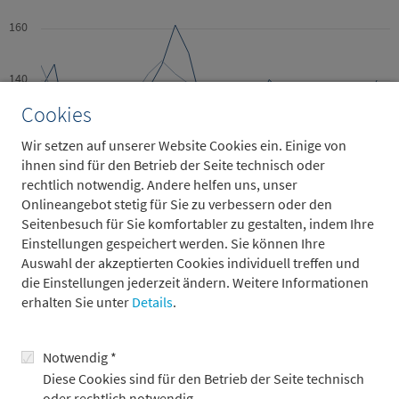
160
140
Cookies
120
Wir setzen auf unserer Website Cookies ein. Einige von
ihnen sind für den Betrieb der Seite technisch oder
rechtlich notwendig. Andere helfen uns, unser
100
Onlineangebot stetig für Sie zu verbessern oder den
Seitenbesuch für Sie komfortabler zu gestalten, indem Ihre
80
Einstellungen gespeichert werden. Sie können Ihre
2000
2005
2010
2015
2020
Auswahl der akzeptierten Cookies individuell treffen und
die Einstellungen jederzeit ändern. Weitere Informationen
Wechselkurs JPY/EUR
Metzler Prognosemodell
erhalten Sie unter
Details
.
Quellen: Refinitiv Datastream, Metzler; Stand: 9.1.2023
Notwendig *
Eine starke Aufwertung des japanischen Yen könnte dann
Diese Cookies sind für den Betrieb der Seite technisch
wiederum Verkäufe von Staatsanleihen in den USA und Europa
oder rechtlich notwendig.