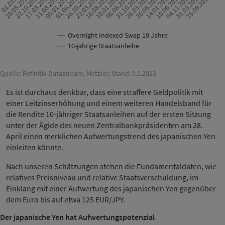
16.08.2018
25.08.2022
01.06.2017
10.06.2021
17.03.2016
26.03.2020
01.01…
10.01.2019
26.10.2017
04.11.2021
11.08.2016
20.08.2020
28.05.2015
06.06.2019
22.03.2018
31.03.2022
05.01.2017
14.01.2021
22.10.2015
31.10.2019
Overnight Indexed Swap 10 Jahre
10-jährige Staatsanleihe
Quelle: Refinitiv Datastream, Metzler; Stand: 9.1.2023
Es ist durchaus denkbar, dass eine straffere Geldpolitik mit
einer Leitzinserhöhung und einem weiteren Handelsband für
die Rendite 10-jähriger Staatsanleihen auf der ersten Sitzung
unter der Ägide des neuen Zentralbankpräsidenten am 28.
April einen merklichen Aufwertungstrend des japanischen Yen
einleiten könnte.
Nach unseren Schätzungen stehen die Fundamentaldaten, wie
relatives Preisniveau und relative Staatsverschuldung, im
Einklang mit einer Aufwertung des japanischen Yen gegenüber
dem Euro bis auf etwa 125 EUR/JPY.
Der japanische Yen hat Aufwertungspotenzial