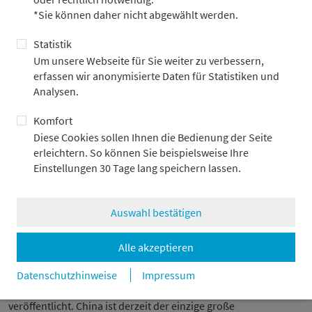
von japanischen Anlegern auslösen. Vor diesem Hintergrund
*Sie können daher nicht abgewählt werden.
könnte es im Jahresverlauf 2023 immer wieder zu
Renditeturbulenzen an den Staatsanleihemärkten in den USA
Statistik
und Europa kommen.
Um unsere Webseite für Sie weiter zu verbessern,
erfassen wir anonymisierte Daten für Statistiken und
Ausländische Aktienengagements japanischer Anleger dürften
Analysen.
davon jedoch weniger betroffen sein, da der Einfluss der
Wechselkursentwicklung auf die Performance einer Anlage in
Komfort
ausländischen Aktien in der Regel deutlich geringer ist als bei
Diese Cookies sollen Ihnen die Bedienung der Seite
Anleihen.
erleichtern. So können Sie beispielsweise Ihre
Einstellungen 30 Tage lang speichern lassen.
Konjunkturdaten weltweit
Auswahl bestätigen
In der Eurozone wird sich der Fokus auf die deutschen
Auftragseingänge (Montag) und die deutsche
Alle akzeptieren
Industrieproduktion (Dienstag) richten. Kann der Reigen an
überraschend guten Konjunkturdaten anhalten?
Datenschutzhinweise
Impressum
In China werden am Donnerstag die Inflationsdaten
veröffentlicht. China ist derzeit der einzige große