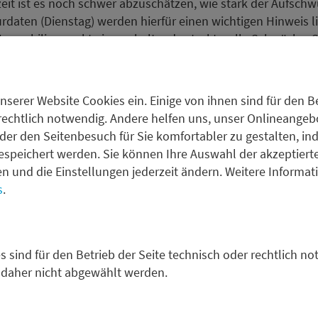
eit ist es noch schwer abzuschätzen, wie stark der Aufschwu
daten (Dienstag) werden hierfür einen wichtigen Hinweis lie
Immobilienmarkt eine anhaltende strukturelle Schwäche. S
ht, solange wird kein tragfähiger Aufschwung möglich sein
können dann immer nur für eine temporäre konjunkturell
nserer Website Cookies ein. Einige von ihnen sind für den Be
rechtlich notwendig. Andere helfen uns, unser Onlineangebot
zurück
der den Seitenbesuch für Sie komfortabler zu gestalten, in
espeichert werden. Sie können Ihre Auswahl der akzeptiert
fen und die Einstellungen jederzeit ändern. Weitere Informa
s
.
Edgar Walk
s sind für den Betrieb der Seite technisch oder rechtlich no
Chefvolkswirt , Metzler As
 daher nicht abgewählt werden.
Edgar Walk arbeitet seit 200
Management ist er für die v