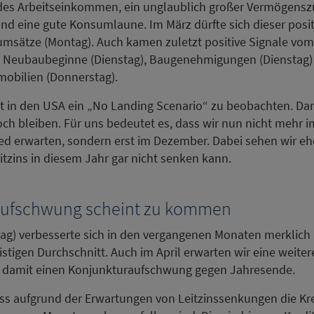
endes Arbeitseinkommen, ein unglaublich großer Vermögens
d eine gute Konsumlaune. Im März dürfte sich dieser posit
umsätze (Montag). Auch kamen zuletzt positive Signale vo
 Neubaubeginne (Dienstag), Baugenehmigungen (Dienstag
bilien (Donnerstag).
eit in den USA ein „No Landing Scenario“ zu beobachten. Da
och bleiben. Für uns bedeutet es, dass wir nun nicht mehr i
ed erwarten, sondern erst im Dezember. Dabei sehen wir ehe
zins in diesem Jahr gar nicht senken kann.
Aufschwung scheint zu kommen
ag) verbesserte sich in den vergangenen Monaten merklich 
stigen Durchschnitt. Auch im April erwarten wir eine weite
rt damit einen Konjunkturaufschwung gegen Jahresende.
dass aufgrund der Erwartungen von Leitzinssenkungen die Kre