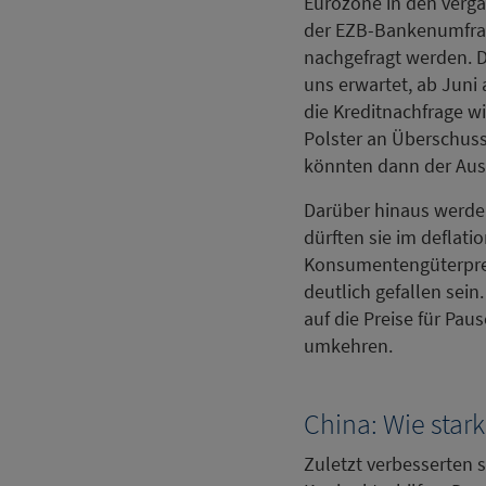
Eurozone in den verga
der EZB-Bankenumfrag
nachgefragt werden. Di
uns erwartet, ab Juni 
die Kreditnachfrage w
Polster an Überschuss
könnten dann der Aus
Darüber hinaus werden
dürften sie im deflat
Konsumentengüterpreis
deutlich gefallen sein
auf die Preise für Pau
umkehren.
China: Wie star
Zuletzt verbesserten 