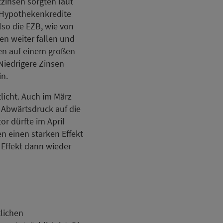
zinsen sorgten laut
 Hypothekenkredite
lso die EZB, wie von
sen weiter fallen und
zen auf einem großen
Niedrigere Zinsen
n.
licht. Auch im März
 Abwärtsdruck auf die
r dürfte im April
en einen starken Effekt
r Effekt dann wieder
tlichen