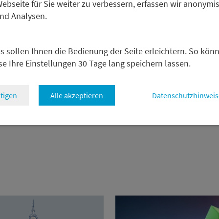
Aufgrund seiner engen Zu
bseite für Sie weiter zu verbessern, erfassen wir anonymis
liegt sein Fokus neben der v
und Analysen.
Kapitalmarktthemen. Vor sei
in Tübingen Volkswirtschaf
s sollen Ihnen die Bedienung der Seite erleichtern. So kön
Ostasien und Japan. Zur Ver
se Ihre Einstellungen 30 Tage lang speichern lassen.
Auslandssemester an der Dos
für Weltwirtschaft in Kiel a
Aufbaustudiengang „Advance
tigen
Alle akzeptieren
Datenschutzhinweis
Research“.