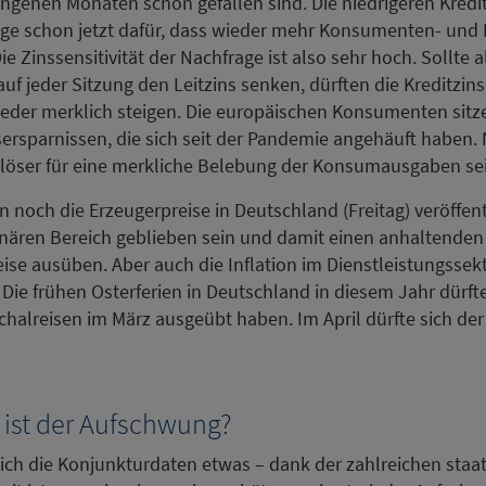
ngenen Monaten schon gefallen sind. Die niedrigeren Kredit
e schon jetzt dafür, dass wieder mehr Konsumenten- und
e Zinssensitivität der Nachfrage ist also sehr hoch. Sollte a
auf jeder Sitzung den Leitzins senken, dürften die Kreditzin
ieder merklich steigen. Die europäischen Konsumenten sit
ersparnissen, die sich seit der Pandemie angehäuft haben. 
löser für eine merkliche Belebung der Konsumausgaben sei
 noch die Erzeugerpreise in Deutschland (Freitag) veröffent
ionären Bereich geblieben sein und damit einen anhaltenden
e ausüben. Aber auch die Inflation im Dienstleistungssekto
. Die frühen Osterferien in Deutschland in diesem Jahr dürft
schalreisen im März ausgeübt haben. Im April dürfte sich de
k ist der Aufschwung?
sich die Konjunkturdaten etwas – dank der zahlreichen staa