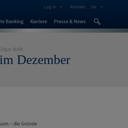
Log-in
Kontakt
De
ate Banking
Karriere
Presse & News
Edgar Walk
t im Dezember
nsum – die Gründe