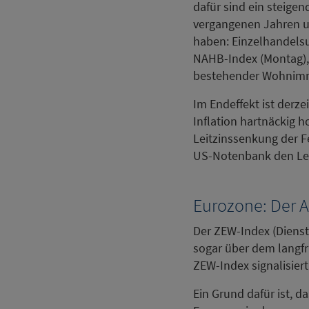
dafür sind ein steig
vergangenen Jahren un
haben: Einzelhandels
NAHB-Index (Montag),
bestehender Wohnimmo
Im Endeffekt ist derz
Inflation hartnäckig h
Leitzinssenkung der F
US-Notenbank den Leit
Eurozone: Der 
Der ZEW-Index (Dienst
sogar über dem langfri
ZEW-Index signalisie
Ein Grund dafür ist, 