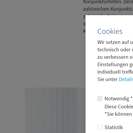
Konjunkturhilfen. Derz
zahlreichen Konjunktur
zeigen die Daten vom 
Immobilienmarkt beste
Cookies
Konjunkturprogramme 
Wir setzen auf u
technisch oder 
zu verbessern o
Einstellungen g
individuell tref
Sie unter
Detail
Notwendig *
Diese Cookie
*Sie können
Statistik