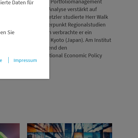
sammenarbeit mit dem Portfoliomanagement
ierte Daten für
olkswirtschaftlichen Analyse verstärkt auf
ner Anstellung bei Metzler studierte Herr Walk
tslehre mit dem Schwerpunkt Regionalstudien
nen Sie
tiefung seiner Studien verbrachte er ein
hisha-Universität in Kyoto (Japan). Am Institut
bsolvierte er anschließend den
d Studies in International Economic Policy
e
Impressum