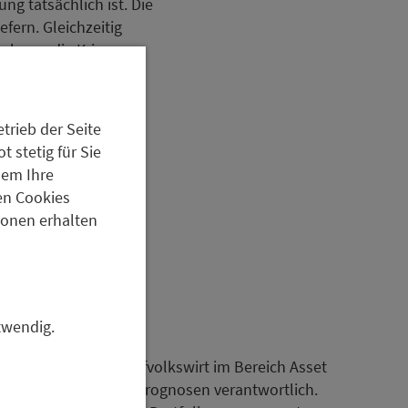
ng tatsächlich ist. Die
fern. Gleichzeitig
olange die Krise am
. Staatliche
e Belebung sorgen.
trieb der Seite
 stetig für Sie
dem Ihre
en Cookies
tionen erhalten
twendig.
set Management
0 bei Metzler. Als Chefvolkswirt im Bereich Asset
olkswirtschaftlichen Prognosen verantwortlich.