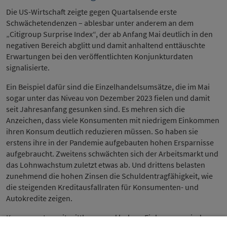
Die US-Wirtschaft zeigte gegen Quartalsende erste
Schwächetendenzen – ablesbar unter anderem an dem
„Citigroup Surprise Index“, der ab Anfang Mai deutlich in den
negativen Bereich abglitt und damit anhaltend enttäuschte
Erwartungen bei den veröffentlichten Konjunkturdaten
signalisierte.
Ein Beispiel dafür sind die Einzelhandelsumsätze, die im Mai
sogar unter das Niveau von Dezember 2023 fielen und damit
seit Jahresanfang gesunken sind. Es mehren sich die
Anzeichen, dass viele Konsumenten mit niedrigem Einkommen
ihren Konsum deutlich reduzieren müssen. So haben sie
erstens ihre in der Pandemie aufgebauten hohen Ersparnisse
aufgebraucht. Zweitens schwächten sich der Arbeitsmarkt und
das Lohnwachstum zuletzt etwas ab. Und drittens belasten
zunehmend die hohen Zinsen die Schuldentragfähigkeit, wie
die steigenden Kreditausfallraten für Konsumenten- und
Autokredite zeigen.
Konsumenten mit mittlerem und hohem Einkommen sind