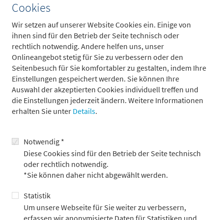
jedoch davon nicht betroffen. Sie konsumieren aber
Cookies
überwiegend Dienstleistungen, sodass der nur schleppende
Konsum von Gütern (Einzelhandelsumsätze) als
Wir setzen auf unserer Website Cookies ein. Einige von
Konjunkturrisiko nicht überbewertet werden sollte. Laut einer
ihnen sind für den Betrieb der Seite technisch oder
Umfrage der Nationwide Travel Insurance planen nämlich 91
rechtlich notwendig. Andere helfen uns, unser
Prozent der befragten Konsumenten in diesem Jahr eine Reise
Onlineangebot stetig für Sie zu verbessern oder den
im Inland und sogar 50 Prozent der befragten Konsumenten
Seitenbesuch für Sie komfortabler zu gestalten, indem Ihre
eine internationale Reise – deutlich höhere Werte als noch im
Einstellungen gespeichert werden. Sie können Ihre
vergangenen Jahr.
Auswahl der akzeptierten Cookies individuell treffen und
die Einstellungen jederzeit ändern. Weitere Informationen
Grundsätzlich sehen wir aber, dass die hohen Zinsen
erhalten Sie unter
Details
.
zunehmend die Wirtschaftsaktivität bremsen und erwarten
daher, dass die US-Wirtschaft ein langsameres
Wachstumstempo einschlagen wird. Unsere
Notwendig *
Wachstumsprognosen liegen somit wenig überraschend mit
Diese Cookies sind für den Betrieb der Seite technisch
einem Wert von 2,0 Prozent in diesem Jahr und von 1,4 Prozent
oder rechtlich notwendig.
im Jahr 2025 unter dem Bloomberg-Konsensus. Gleichzeitig
*Sie können daher nicht abgewählt werden.
zeichnet sich jedoch ab, dass die Inflation hartnäckig über dem
Inflationsziel der US-Notenbank verharren könnte. Unserer
Statistik
Einschätzung nach wird die US-Notenbank den Fokus eher auf
Um unsere Webseite für Sie weiter zu verbessern,
die Inflation legen als auf die Wachstumsabschwächung.
erfassen wir anonymisierte Daten für Statistiken und