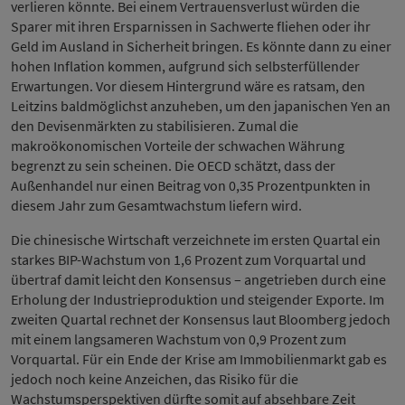
verlieren könnte. Bei einem Vertrauensverlust würden die
Sparer mit ihren Ersparnissen in Sachwerte fliehen oder ihr
Geld im Ausland in Sicherheit bringen. Es könnte dann zu einer
hohen Inflation kommen, aufgrund sich selbsterfüllender
Erwartungen. Vor diesem Hintergrund wäre es ratsam, den
Leitzins baldmöglichst anzuheben, um den japanischen Yen an
den Devisenmärkten zu stabilisieren. Zumal die
makroökonomischen Vorteile der schwachen Währung
begrenzt zu sein scheinen. Die OECD schätzt, dass der
Außenhandel nur einen Beitrag von 0,35 Prozentpunkten in
diesem Jahr zum Gesamtwachstum liefern wird.
Die chinesische Wirtschaft verzeichnete im ersten Quartal ein
starkes BIP-Wachstum von 1,6 Prozent zum Vorquartal und
übertraf damit leicht den Konsensus – angetrieben durch eine
Erholung der Industrieproduktion und steigender Exporte. Im
zweiten Quartal rechnet der Konsensus laut Bloomberg jedoch
mit einem langsameren Wachstum von 0,9 Prozent zum
Vorquartal. Für ein Ende der Krise am Immobilienmarkt gab es
jedoch noch keine Anzeichen, das Risiko für die
Wachstumsperspektiven dürfte somit auf absehbare Zeit