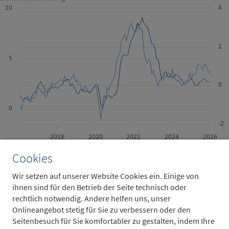
10
4
2
5
0
0
-2
2018
2020
2022
2024
2026
Cookies
Inflation (LS)
Mittelwert der Preisumfragen des ISM-Services-Index und des …
Wir setzen auf unserer Website Cookies ein. Einige von
ihnen sind für den Betrieb der Seite technisch oder
Quellen: Fred Economic Data, Metzler; Stand: 31.1.2026
rechtlich notwendig. Andere helfen uns, unser
Onlineangebot stetig für Sie zu verbessern oder den
Die Preiskomponente des ISM-Dienstleistungsindex für Januar
Seitenbesuch für Sie komfortabler zu gestalten, indem Ihre
liegt bereits vor – und sie ist sichtbar angesprungen. Der