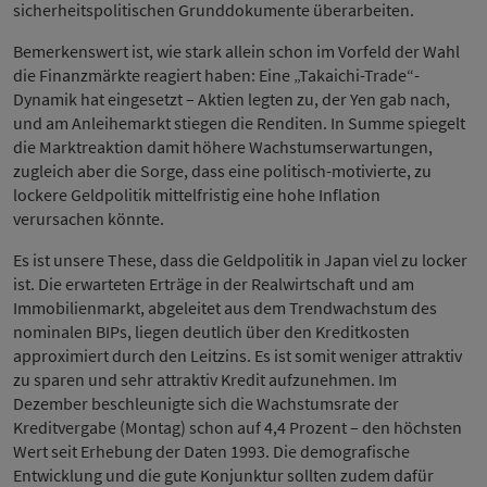
sicherheitspolitischen Grunddokumente überarbeiten.
Bemerkenswert ist, wie stark allein schon im Vorfeld der Wahl
die Finanzmärkte reagiert haben: Eine „Takaichi-Trade“-
Dynamik hat eingesetzt – Aktien legten zu, der Yen gab nach,
und am Anleihemarkt stiegen die Renditen. In Summe spiegelt
die Marktreaktion damit höhere Wachstumserwartungen,
zugleich aber die Sorge, dass eine politisch-motivierte, zu
lockere Geldpolitik mittelfristig eine hohe Inflation
verursachen könnte.
Es ist unsere These, dass die Geldpolitik in Japan viel zu locker
ist. Die erwarteten Erträge in der Realwirtschaft und am
Immobilienmarkt, abgeleitet aus dem Trendwachstum des
nominalen BIPs, liegen deutlich über den Kreditkosten
approximiert durch den Leitzins. Es ist somit weniger attraktiv
zu sparen und sehr attraktiv Kredit aufzunehmen. Im
Dezember beschleunigte sich die Wachstumsrate der
Kreditvergabe (Montag) schon auf 4,4 Prozent – den höchsten
Wert seit Erhebung der Daten 1993. Die demografische
Entwicklung und die gute Konjunktur sollten zudem dafür