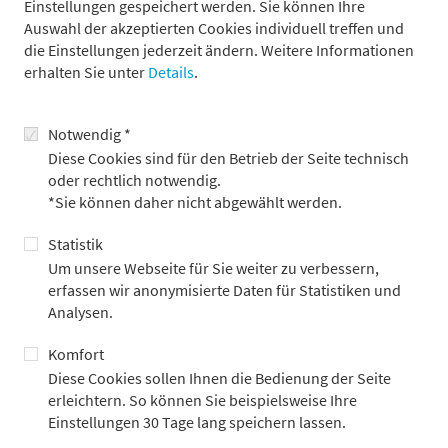
Einstellungen gespeichert werden. Sie können Ihre
Januar-Wert der NFIB-Umfrage wird hingegen erst am
Auswahl der akzeptierten Cookies individuell treffen und
kommenden Dienstag veröffentlicht. In der obigen Darstellung
die Einstellungen jederzeit ändern. Weitere Informationen
wurde für Januar zunächst ein unveränderter NFIB-Wert
erhalten Sie unter
Details
.
unterstellt. Das ist auch deshalb relevant, weil der NFIB-Index
noch vor den Inflationszahlen am Mittwoch erscheint und
damit kurzfristig die Markterwartungen und die politische
Notwendig *
Erzählung mitprägen kann.
Diese Cookies sind für den Betrieb der Seite technisch
oder rechtlich notwendig.
Für Trump ist die wirtschaftliche Zielmarke damit klar: fallende
*Sie können daher nicht abgewählt werden.
Inflationsraten bei zugleich steigenden Löhnen. Nur eine
solche Kombination verbessert die Chancen der Republikaner,
Statistik
weil sie den Kaufkraftverlust dämpft, die Stimmung stabilisiert
Um unsere Webseite für Sie weiter zu verbessern,
und den Druck von der Regierung nimmt.
erfassen wir anonymisierte Daten für Statistiken und
Neben den Inflationsdaten werden in den kommenden Tagen
Analysen.
weitere Konjunktur- und Aktivitätsindikatoren im Fokus
stehen: die Einzelhandelsumsätze (Dienstag), der Index der
Komfort
Arbeitskosten (Dienstag) sowie die Verkäufe bestehender
Diese Cookies sollen Ihnen die Bedienung der Seite
Wohnimmobilien (Donnerstag). Aktuell deutet wenig auf
erleichtern. So können Sie beispielsweise Ihre
größere Überraschungen hin, doch gerade in einem politisch
Einstellungen 30 Tage lang speichern lassen.
aufgeladenen Umfeld können bereits moderate Abweichungen