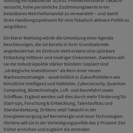
Sonntag ein kalkulierter Schritt: Premierministerin Takaichi
versucht, hohe persönliche Zustimmungswerte in ein
belastbares Mehrheitsmandat zu verwandeln – und damit
ihren Handlungsspielraum für eine fiskalisch aktivere Politik zu
vergrößern.
Ein klarer Wahlsieg würde die Umsetzung einer Agenda
beschleunigen, die sie bereits in ihrer Grundsatzrede
angedeutet hat. Im Zentrum steht erstens eine spürbare
Entlastung mittlerer und niedriger Einkommen. Zweitens will
sie die Industriepolitik stärker bündeln: Geplant sind
„strategische Investitionen“ als Kern einer neuen
Wachstumsstrategie – ausdrücklich in Zukunftsfeldern wie
Künstliche Intelligenz und Halbleiter, Cybersecurity, Quantum
Computing, Biotechnologie, Luft- und Raumfahrt sowie
Schiffbau. Ergänzt werden soll dies durch mehr Förderung für
Start-ups, Forschung & Entwicklung, Talentaufbau und
Standardsetzung. Drittens setzt Takaichi in der
Energieversorgung auf Kernenergie und neue Technologien.
Viertens will sie in der Verteidigungspolitik das 2-Prozent-Ziel
früher erreichen und zugleich die zentralen