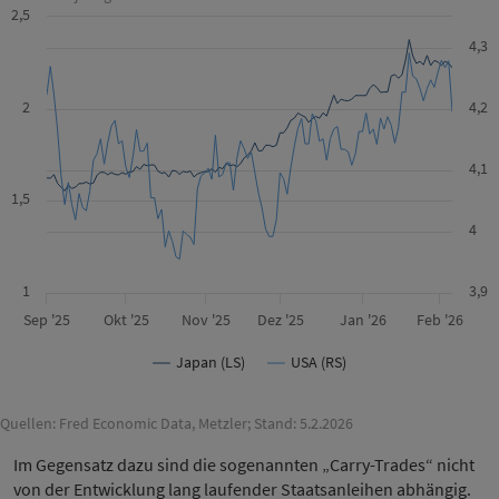
2,5
4,3
2
4,2
4,1
1,5
4
1
3,9
Sep '25
Okt '25
Nov '25
Dez '25
Jan '26
Feb '26
Japan (LS)
USA (RS)
Quellen: Fred Economic Data, Metzler; Stand: 5.2.2026
Im Gegensatz dazu sind die sogenannten „Carry-Trades“ nicht
von der Entwicklung lang laufender Staatsanleihen abhängig.