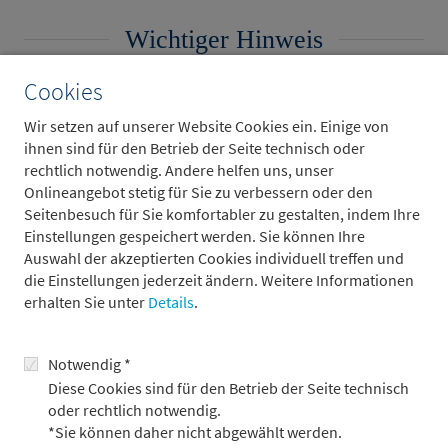
Wichtiger Hinweis
Cookies
Dieser Bereich der Webseite richtet sich nicht an
Wir setzen auf unserer Website Cookies ein. Einige von
Privatanleger.
ihnen sind für den Betrieb der Seite technisch oder
rechtlich notwendig. Andere helfen uns, unser
Onlineangebot stetig für Sie zu verbessern oder den
Ich bin ein professioneller Kunde oder geeignete
Seitenbesuch für Sie komfortabler zu gestalten, indem Ihre
Gegenpartei und habe die
Einstellungen gespeichert werden. Sie können Ihre
Nutzungsbedingungen/rechtlichen Hinweise
gelesen.
Auswahl der akzeptierten Cookies individuell treffen und
die Einstellungen jederzeit ändern. Weitere Informationen
erhalten Sie unter
Details
.
Bestätigen
Abbrechen
Notwendig *
Einstellungen 30 Tage lang merken (Komfort-Cookie
Diese Cookies sind für den Betrieb der Seite technisch
wird aktiviert)
oder rechtlich notwendig.
*Sie können daher nicht abgewählt werden.